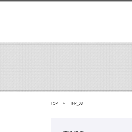
TOP
TFP_03