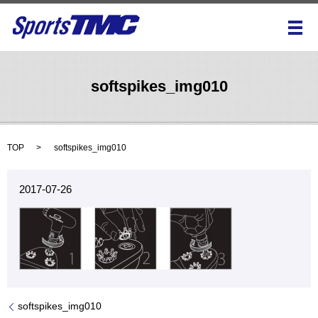
メ
softspikes_img010
TOP
softspikes_img010
2017-07-26
softspikes_img010