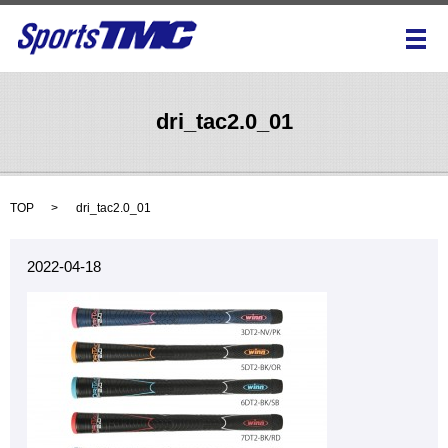
メ
dri_tac2.0_01
TOP
dri_tac2.0_01
2022-04-18