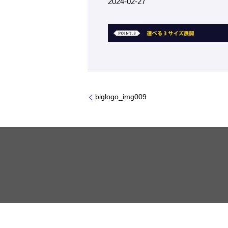
2024-02-27
biglogo_img009