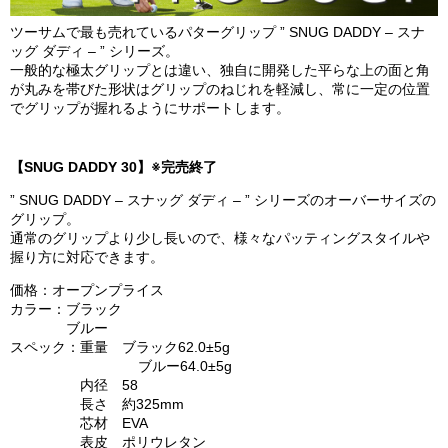
ツーサムで最も売れているパターグリップ ” SNUG DADDY – スナ
ッグ ダディ – ” シリーズ。
一般的な極太グリップとは違い、独自に開発した平らな上の面と角
が丸みを帯びた形状はグリップのねじれを軽減し、常に一定の位置
でグリップが握れるようにサポートします。
【SNUG DADDY 30】※完売終了
” SNUG DADDY – スナッグ ダディ – ” シリーズのオーバーサイズの
グリップ。
通常のグリップより少し長いので、様々なパッティングスタイルや
握り方に対応できます。
価格：オープンプライス
カラー：ブラック
ブルー
スペック：重量 ブラック62.0±5g
ブルー64.0±5g
内径 58
長さ 約325mm
芯材 EVA
表皮 ポリウレタン