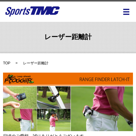
メ
レーザー距離計
TOP
レーザー距離計
日頃のご愛顧、誠にありがとうございます。