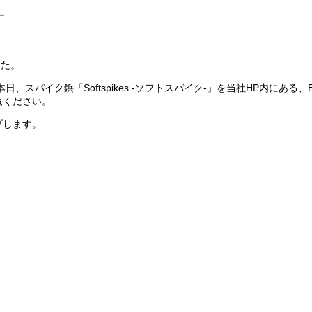
ー
した。
、スパイク鋲「Softspikes -ソフトスパイク-」を当社HP内にある
覧ください。
プします。