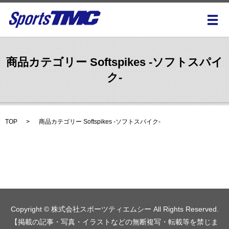
メ
商品カテゴリー Softspikes -ソフトスパイ
ク-
TOP
商品カテゴリー Softspikes -ソフトスパイク-
Copyright © 株式会社スポーツティエムシー All Rights Reserved.
【掲載の記事・写真・イラストなどの無断複写・転載等を禁じま