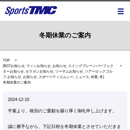
メ
冬期休業のご案内
TOP
[
BGTお知らせ
,
ウィンお知らせ
,
お知らせ
,
スイングプレーンパーフェク
ターお知らせ
,
セラガンお知らせ
,
ツーサムお知らせ
,
ツアーロックゴル
フ お知らせ
,
お知らせ
,
スポーツティエムシー
,
ニュース
,
休業
,
冬
]
冬期休業のご案内
2024-12-15
平素より、格別のご愛顧を賜り厚く御礼申し上げます。
誠に勝手ながら、下記日程を冬期休業とさせていただきま