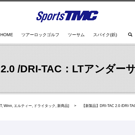
HOME
ツアーロックゴルフ
ツーサム
スパイク(鋲)
 2.0 /DRI-TAC：LTア
T
,
Winn
,
エルティー
,
ドライタック
,
新商品
]
【新製品】DRI-TAC 2.0 /D